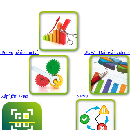
Podvojné účetnictví
JUW - Daňová evidenc
Zápůjční sklad
Servis