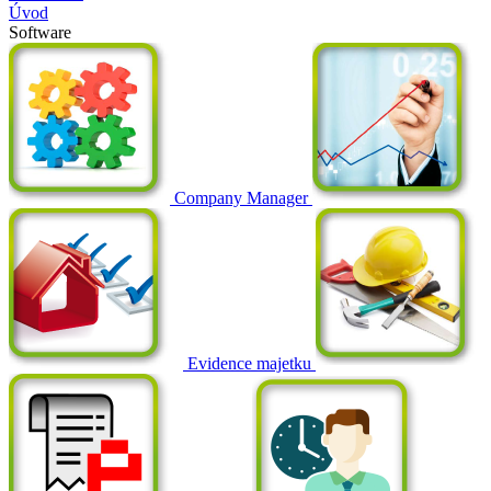
Úvod
Software
Company Manager
Evidence majetku