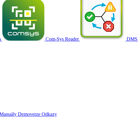
a
Com-Sys Reader
DMS
Manuály
Demoverze
Odkazy