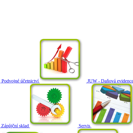
Podvojné účetnictví
JUW - Daňová evidenc
Zápůjční sklad
Servis