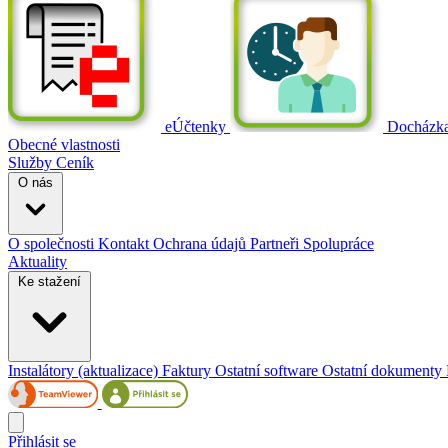
eÚčtenky
Docházk
Obecné vlastnosti
Služby
Ceník
O nás
O společnosti
Kontakt
Ochrana údajů
Partneři
Spolupráce
Aktuality
Ke stažení
Instalátory (aktualizace)
Faktury
Ostatní software
Ostatní dokumenty
Přihlásit se