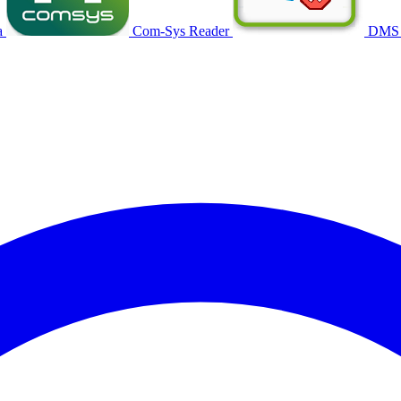
a
Com-Sys Reader
DMS