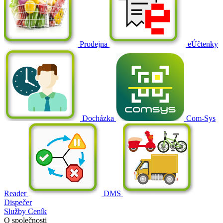
Prodejna
eÚčtenky
Docházka
Com-Sys
Reader
DMS
Dispečer
Služby
Ceník
O společnosti