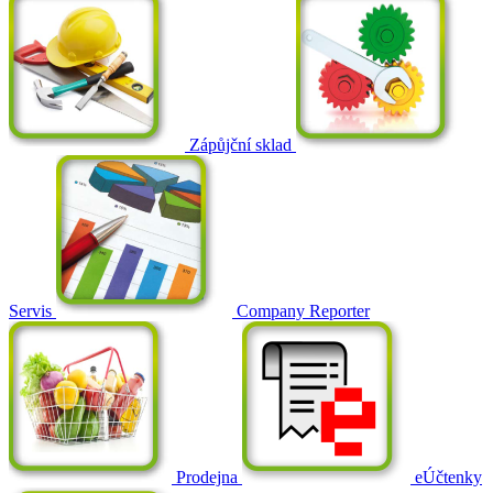
Zápůjční sklad
Servis
Company Reporter
Prodejna
eÚčtenky