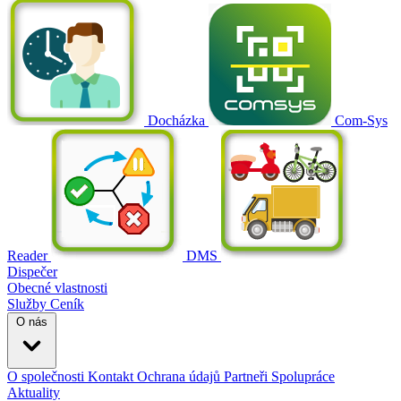
Docházka
Com-Sys
Reader
DMS
Dispečer
Obecné vlastnosti
Služby
Ceník
O nás
O společnosti
Kontakt
Ochrana údajů
Partneři
Spolupráce
Aktuality