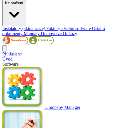
Ke stažení
Instalátory (aktualizace)
Faktury
Ostatní software
Ostatní
dokumenty
Manuály
Demoverze
Odkazy
Přihlásit se
Úvod
Software
Company Manager