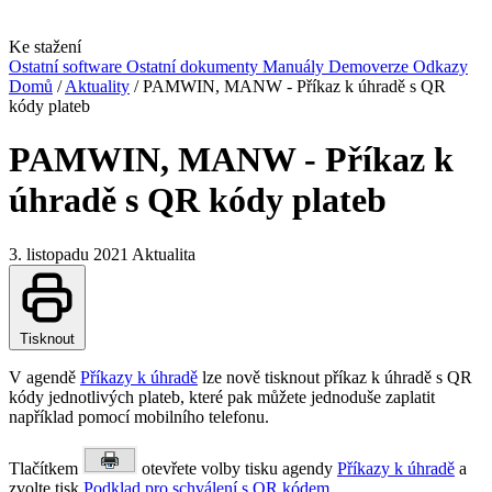
Ke stažení
Ostatní software
Ostatní dokumenty
Manuály
Demoverze
Odkazy
Domů
/
Aktuality
/
PAMWIN, MANW - Příkaz k úhradě s QR
kódy plateb
PAMWIN, MANW - Příkaz k
úhradě s QR kódy plateb
3. listopadu 2021
Aktualita
Tisknout
V agendě
Příkazy k úhradě
lze nově tisknout příkaz k úhradě s QR
kódy jednotlivých plateb, které pak můžete jednoduše zaplatit
například pomocí mobilního telefonu.
Tlačítkem
otevřete volby tisku agendy
Příkazy k úhradě
a
zvolte tisk
Podklad pro schválení s QR kódem
.