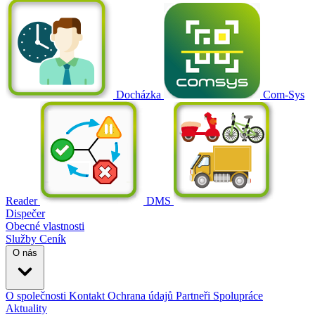
Docházka
Com-Sys
Reader
DMS
Dispečer
Obecné vlastnosti
Služby
Ceník
O nás
O společnosti
Kontakt
Ochrana údajů
Partneři
Spolupráce
Aktuality