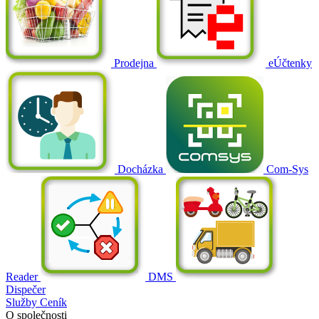
Prodejna
eÚčtenky
Docházka
Com-Sys
Reader
DMS
Dispečer
Služby
Ceník
O společnosti