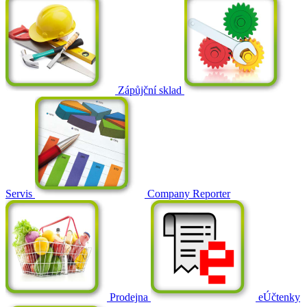
Zápůjční sklad
Servis
Company Reporter
Prodejna
eÚčtenky