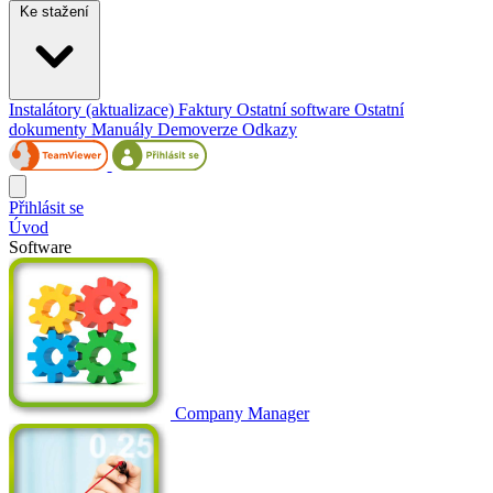
Ke stažení
Instalátory (aktualizace)
Faktury
Ostatní software
Ostatní
dokumenty
Manuály
Demoverze
Odkazy
Přihlásit se
Úvod
Software
Company Manager