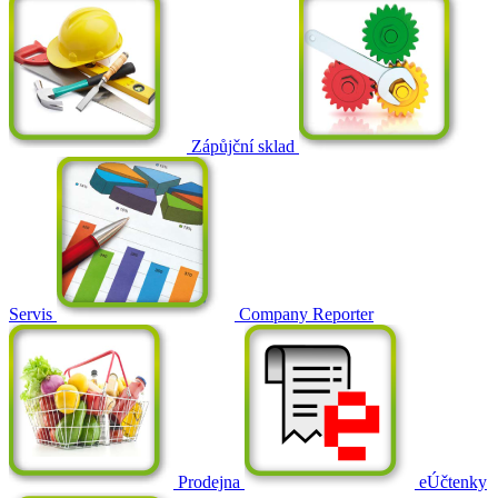
Zápůjční sklad
Servis
Company Reporter
Prodejna
eÚčtenky