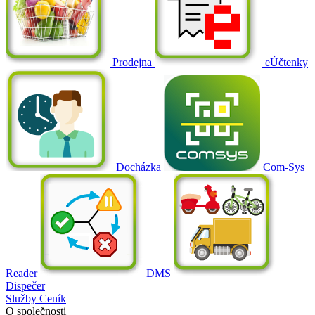
Prodejna
eÚčtenky
Docházka
Com-Sys
Reader
DMS
Dispečer
Služby
Ceník
O společnosti