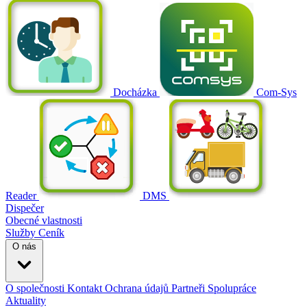
Docházka
Com-Sys
Reader
DMS
Dispečer
Obecné vlastnosti
Služby
Ceník
O nás
O společnosti
Kontakt
Ochrana údajů
Partneři
Spolupráce
Aktuality