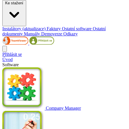
Ke stažení
Instalátory (aktualizace)
Faktury
Ostatní software
Ostatní
dokumenty
Manuály
Demoverze
Odkazy
Přihlásit se
Úvod
Software
Company Manager