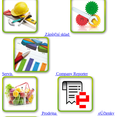
Zápůjční sklad
Servis
Company Reporter
Prodejna
eÚčtenky