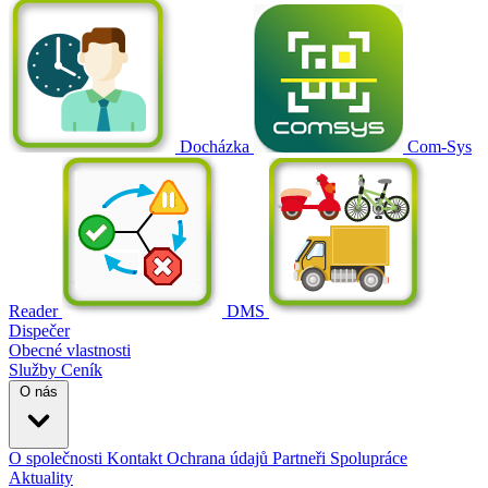
Docházka
Com-Sys
Reader
DMS
Dispečer
Obecné vlastnosti
Služby
Ceník
O nás
O společnosti
Kontakt
Ochrana údajů
Partneři
Spolupráce
Aktuality