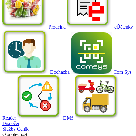
Prodejna
eÚčtenky
Docházka
Com-Sys
Reader
DMS
Dispečer
Služby
Ceník
O společnosti