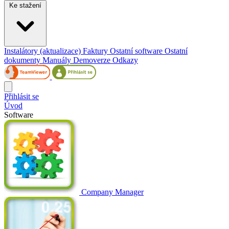
Ke stažení
Instalátory (aktualizace)
Faktury
Ostatní software
Ostatní
dokumenty
Manuály
Demoverze
Odkazy
Přihlásit se
Úvod
Software
Company Manager