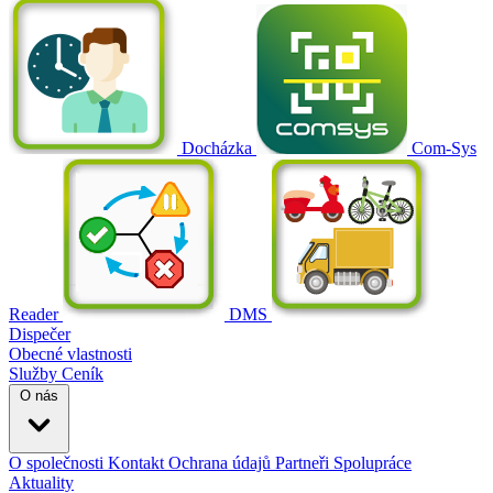
Docházka
Com-Sys
Reader
DMS
Dispečer
Obecné vlastnosti
Služby
Ceník
O nás
O společnosti
Kontakt
Ochrana údajů
Partneři
Spolupráce
Aktuality