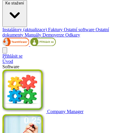
Ke stažení
Instalátory (aktualizace)
Faktury
Ostatní software
Ostatní
dokumenty
Manuály
Demoverze
Odkazy
Přihlásit se
Úvod
Software
Company Manager