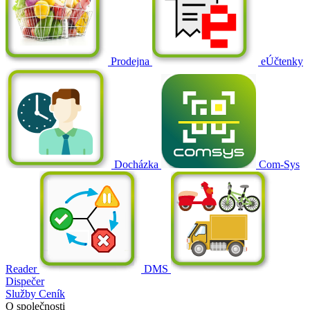
Prodejna
eÚčtenky
Docházka
Com-Sys
Reader
DMS
Dispečer
Služby
Ceník
O společnosti