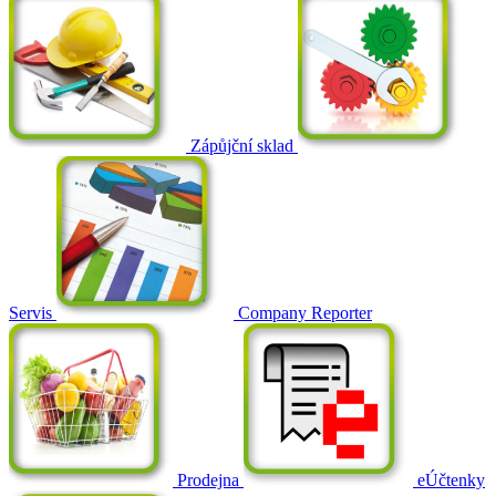
Zápůjční sklad
Servis
Company Reporter
Prodejna
eÚčtenky