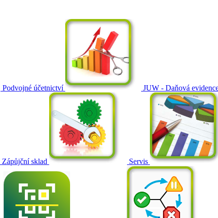
Podvojné účetnictví
JUW - Daňová evidenc
Zápůjční sklad
Servis