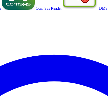
a
Com-Sys Reader
DMS