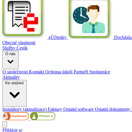
eÚčtenky
Docházk
Obecné vlastnosti
Služby
Ceník
O nás
O společnosti
Kontakt
Ochrana údajů
Partneři
Spolupráce
Aktuality
Ke stažení
Instalátory (aktualizace)
Faktury
Ostatní software
Ostatní dokumenty
Přihlásit se