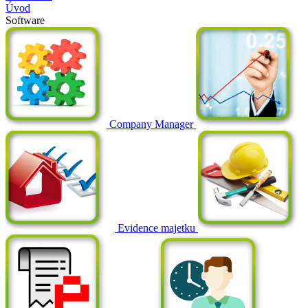
Úvod
Software
Company Manager
Evidence majetku