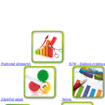
Podvojné účetnictví
JUW - Daňová evidenc
Zápůjční sklad
Servis