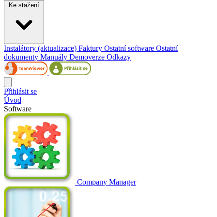
Ke stažení
Instalátory (aktualizace)
Faktury
Ostatní software
Ostatní
dokumenty
Manuály
Demoverze
Odkazy
Přihlásit se
Úvod
Software
Company Manager