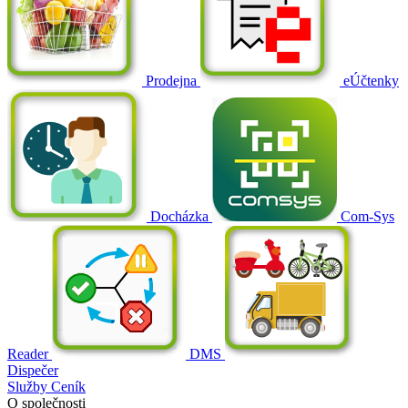
Prodejna
eÚčtenky
Docházka
Com-Sys
Reader
DMS
Dispečer
Služby
Ceník
O společnosti