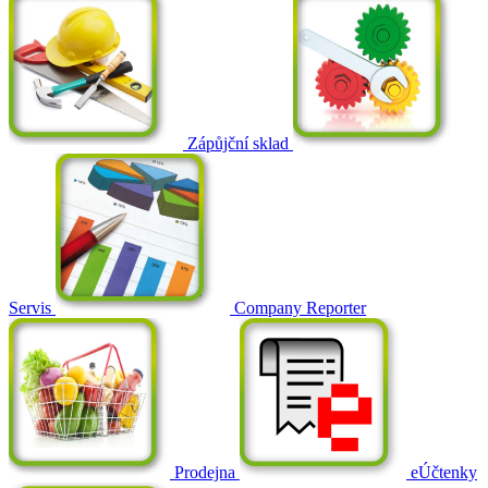
Zápůjční sklad
Servis
Company Reporter
Prodejna
eÚčtenky