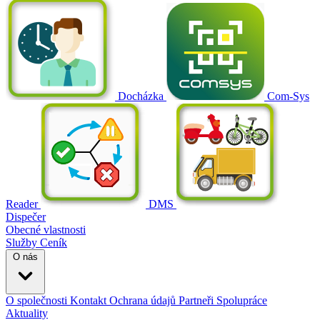
Docházka
Com-Sys
Reader
DMS
Dispečer
Obecné vlastnosti
Služby
Ceník
O nás
O společnosti
Kontakt
Ochrana údajů
Partneři
Spolupráce
Aktuality