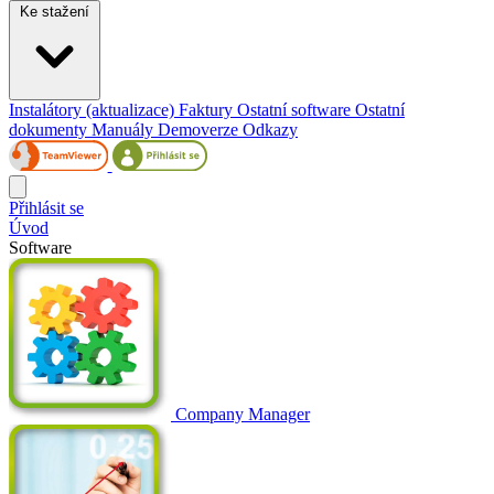
Ke stažení
Instalátory (aktualizace)
Faktury
Ostatní software
Ostatní
dokumenty
Manuály
Demoverze
Odkazy
Přihlásit se
Úvod
Software
Company Manager