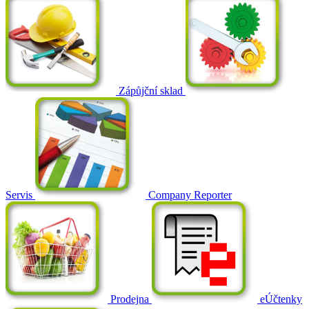
Zápůjční sklad
Servis
Company Reporter
Prodejna
eÚčtenky