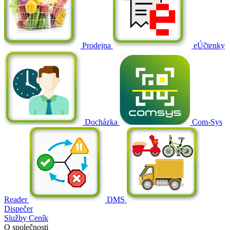
Prodejna
eÚčtenky
Docházka
Com-Sys
Reader
DMS
Dispečer
Služby
Ceník
O společnosti