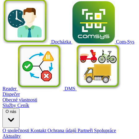
Docházka
Com-Sys
Reader
DMS
Dispečer
Obecné vlastnosti
Služby
Ceník
O nás
O společnosti
Kontakt
Ochrana údajů
Partneři
Spolupráce
Aktuality