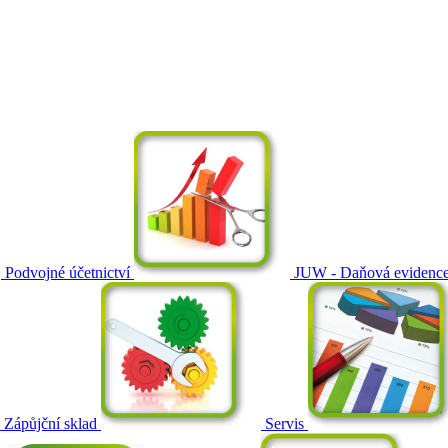
Podvojné účetnictví
JUW - Daňová evidenc
Zápůjční sklad
Servis