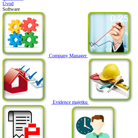
Úvod
Software
Company Manager
Evidence majetku