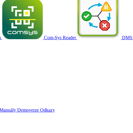
a
Com-Sys Reader
DMS
Manuály
Demoverze
Odkazy