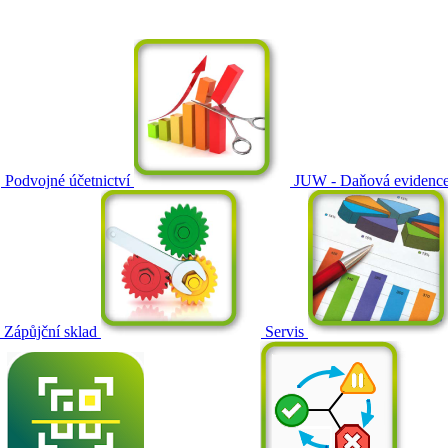
Podvojné účetnictví
JUW - Daňová evidenc
Zápůjční sklad
Servis