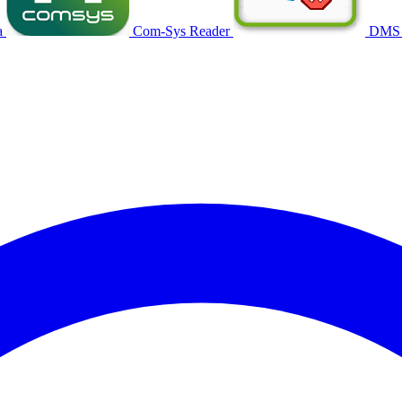
a
Com-Sys Reader
DMS