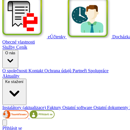
eÚčtenky
Docházk
Obecné vlastnosti
Služby
Ceník
O nás
O společnosti
Kontakt
Ochrana údajů
Partneři
Spolupráce
Aktuality
Ke stažení
Instalátory (aktualizace)
Faktury
Ostatní software
Ostatní dokumenty
Přihlásit se