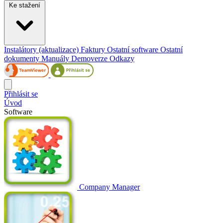
Ke stažení
Instalátory (aktualizace)
Faktury
Ostatní software
Ostatní
dokumenty
Manuály
Demoverze
Odkazy
Přihlásit se
Úvod
Software
Company Manager