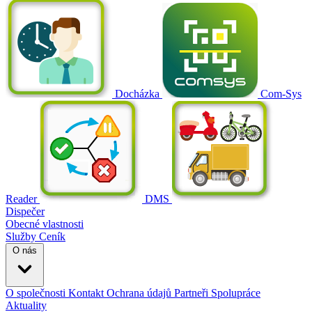
Docházka
Com-Sys
Reader
DMS
Dispečer
Obecné vlastnosti
Služby
Ceník
O nás
O společnosti
Kontakt
Ochrana údajů
Partneři
Spolupráce
Aktuality