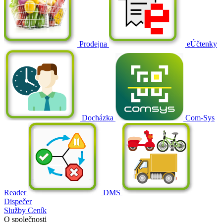
Prodejna
eÚčtenky
Docházka
Com-Sys
Reader
DMS
Dispečer
Služby
Ceník
O společnosti