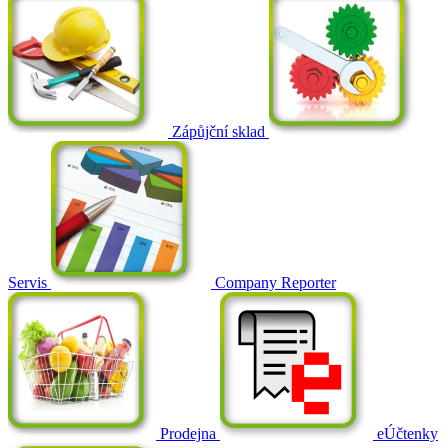
Zápůjční sklad
Servis
Company Reporter
Prodejna
eÚčtenky