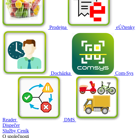
Prodejna
eÚčtenky
Docházka
Com-Sys
Reader
DMS
Dispečer
Služby
Ceník
O společnosti