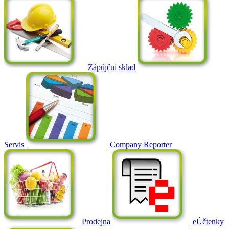
Zápůjční sklad
Servis
Company Reporter
Prodejna
eÚčtenky