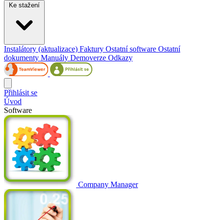
Ke stažení
Instalátory (aktualizace)
Faktury
Ostatní software
Ostatní
dokumenty
Manuály
Demoverze
Odkazy
Přihlásit se
Úvod
Software
Company Manager