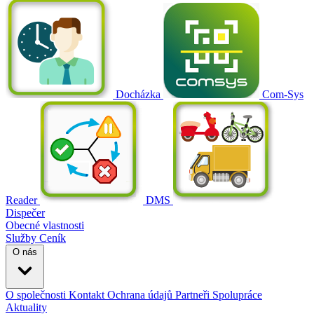
Docházka
Com-Sys
Reader
DMS
Dispečer
Obecné vlastnosti
Služby
Ceník
O nás
O společnosti
Kontakt
Ochrana údajů
Partneři
Spolupráce
Aktuality