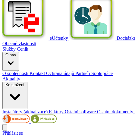
eÚčtenky
Docházk
Obecné vlastnosti
Služby
Ceník
O nás
O společnosti
Kontakt
Ochrana údajů
Partneři
Spolupráce
Aktuality
Ke stažení
Instalátory (aktualizace)
Faktury
Ostatní software
Ostatní dokumenty
Přihlásit se