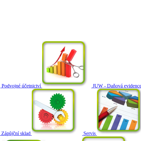
Podvojné účetnictví
JUW - Daňová evidenc
Zápůjční sklad
Servis