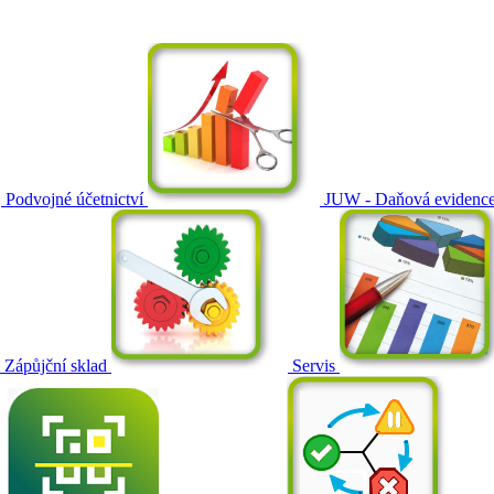
Podvojné účetnictví
JUW - Daňová evidenc
Zápůjční sklad
Servis