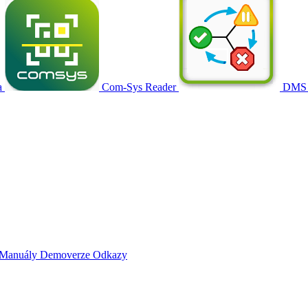
a
Com-Sys Reader
DMS
Manuály
Demoverze
Odkazy