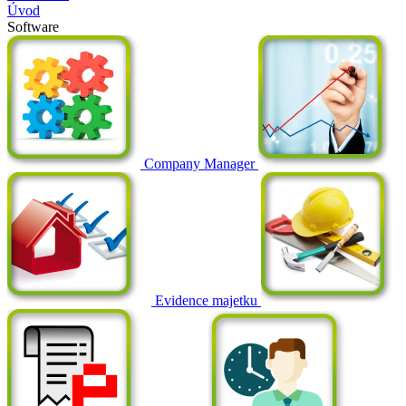
Úvod
Software
Company Manager
Evidence majetku