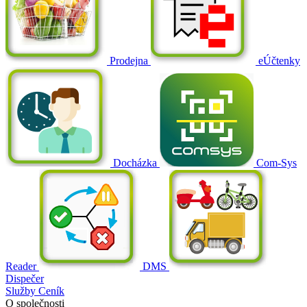
Prodejna
eÚčtenky
Docházka
Com-Sys
Reader
DMS
Dispečer
Služby
Ceník
O společnosti