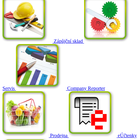
Zápůjční sklad
Servis
Company Reporter
Prodejna
eÚčtenky