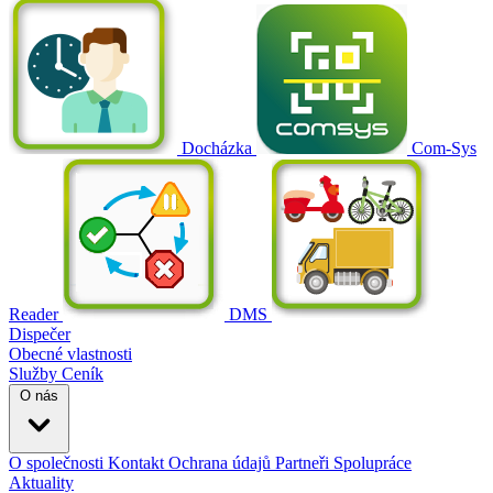
Docházka
Com-Sys
Reader
DMS
Dispečer
Obecné vlastnosti
Služby
Ceník
O nás
O společnosti
Kontakt
Ochrana údajů
Partneři
Spolupráce
Aktuality