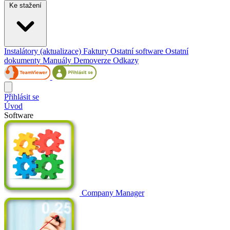
Ke stažení
Instalátory (aktualizace)
Faktury
Ostatní software
Ostatní
dokumenty
Manuály
Demoverze
Odkazy
Přihlásit se
Úvod
Software
Company Manager