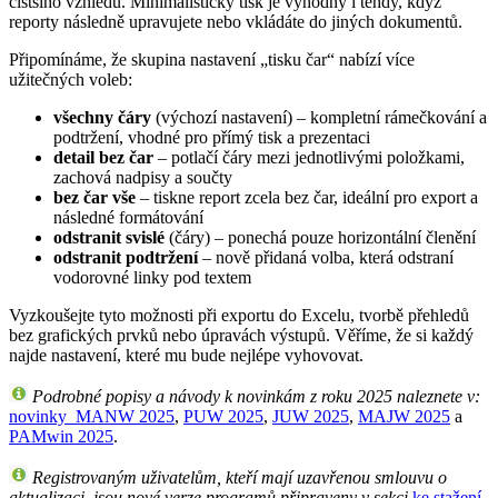
čistšího vzhledu. Minimalistický tisk je výhodný i tehdy, když
reporty následně upravujete nebo vkládáte do jiných dokumentů.
Připomínáme, že skupina nastavení „tisku čar“ nabízí více
užitečných voleb:
všechny čáry
(výchozí nastavení) – kompletní rámečkování a
podtržení, vhodné pro přímý tisk a prezentaci
detail bez čar
– potlačí čáry mezi jednotlivými položkami,
zachová nadpisy a součty
bez čar vše
– tiskne report zcela bez čar, ideální pro export a
následné formátování
odstranit svislé
(čáry) – ponechá pouze horizontální členění
odstranit podtržení
– nově přidaná volba, která odstraní
vodorovné linky pod textem
Vyzkoušejte tyto možnosti při exportu do Excelu, tvorbě přehledů
bez grafických prvků nebo úpravách výstupů. Věříme, že si každý
najde nastavení, které mu bude nejlépe vyhovovat.
Podrobné popisy a návody k novinkám z roku 2025 naleznete v:
novinky_MANW 2025
,
PUW 2025
,
JUW 2025
,
MAJW 2025
a
PAMwin 2025
.
Registrovaným uživatelům, kteří mají uzavřenou smlouvu o
aktualizaci, jsou nové verze programů připraveny v sekci
ke stažení
.