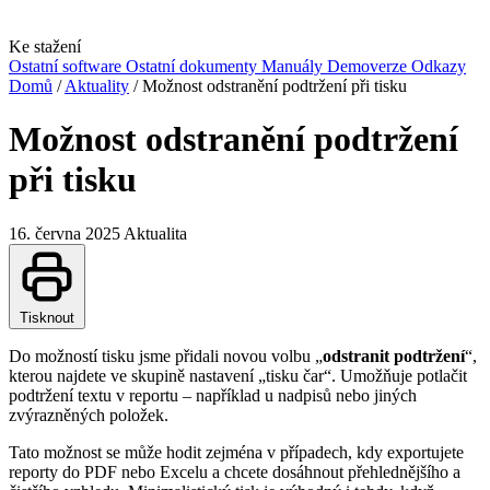
Ke stažení
Ostatní software
Ostatní dokumenty
Manuály
Demoverze
Odkazy
Domů
/
Aktuality
/
Možnost odstranění podtržení při tisku
Možnost odstranění podtržení
při tisku
16. června 2025
Aktualita
Tisknout
Do možností tisku jsme přidali novou volbu „
odstranit podtržení
“,
kterou najdete ve skupině nastavení „tisku čar“. Umožňuje potlačit
podtržení textu v reportu – například u nadpisů nebo jiných
zvýrazněných položek.
Tato možnost se může hodit zejména v případech, kdy exportujete
reporty do PDF nebo Excelu a chcete dosáhnout přehlednějšího a