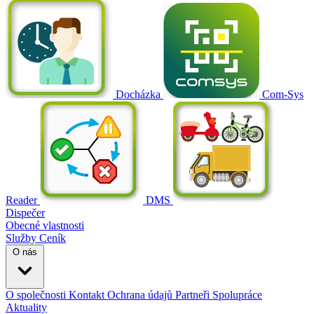
Docházka
Com-Sys
Reader
DMS
Dispečer
Obecné vlastnosti
Služby
Ceník
O nás
O společnosti
Kontakt
Ochrana údajů
Partneři
Spolupráce
Aktuality