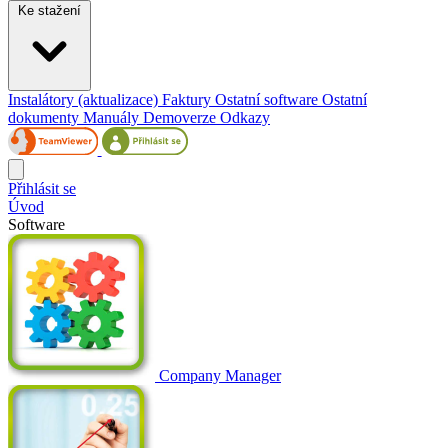
Ke stažení
Instalátory (aktualizace)
Faktury
Ostatní software
Ostatní
dokumenty
Manuály
Demoverze
Odkazy
Přihlásit se
Úvod
Software
Company Manager