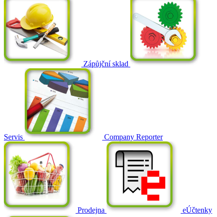
Zápůjční sklad
Servis
Company Reporter
Prodejna
eÚčtenky