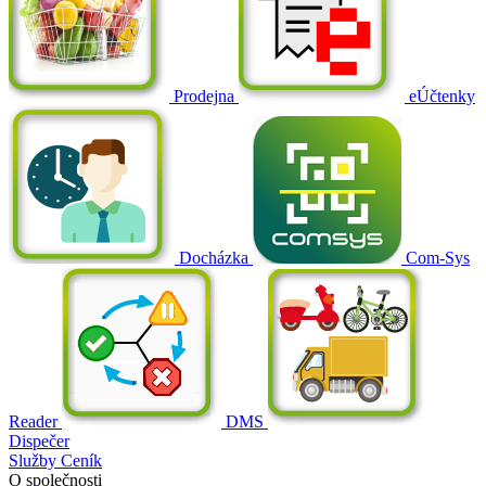
Prodejna
eÚčtenky
Docházka
Com-Sys
Reader
DMS
Dispečer
Služby
Ceník
O společnosti