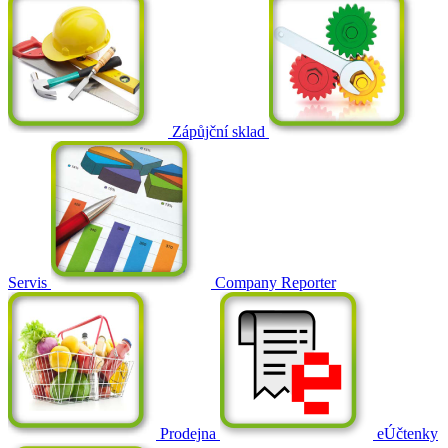
Zápůjční sklad
Servis
Company Reporter
Prodejna
eÚčtenky