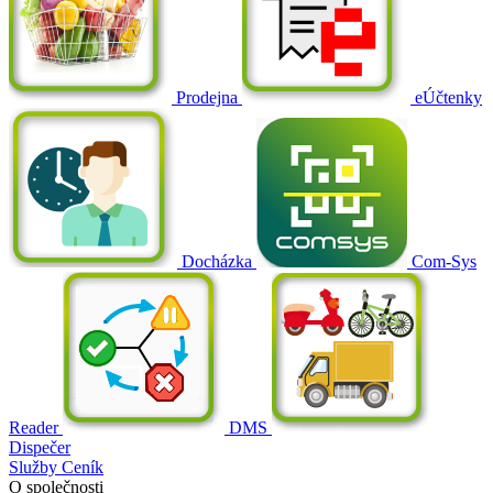
Prodejna
eÚčtenky
Docházka
Com-Sys
Reader
DMS
Dispečer
Služby
Ceník
O společnosti