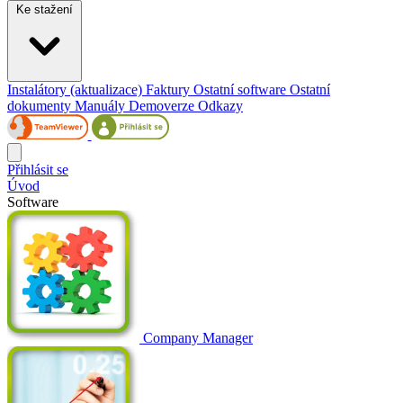
Ke stažení
Instalátory (aktualizace)
Faktury
Ostatní software
Ostatní
dokumenty
Manuály
Demoverze
Odkazy
Přihlásit se
Úvod
Software
Company Manager