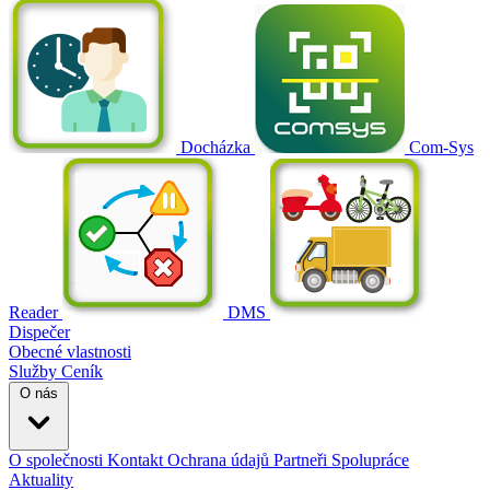
Docházka
Com-Sys
Reader
DMS
Dispečer
Obecné vlastnosti
Služby
Ceník
O nás
O společnosti
Kontakt
Ochrana údajů
Partneři
Spolupráce
Aktuality