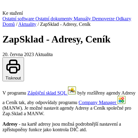
Ke stažení
Ostatní software
Ostatní dokumenty
Manuály
Demoverze
Odkazy
Domů
/
Aktuality
/
ZapSklad - Adresy, Ceník
ZapSklad - Adresy, Ceník
20. června 2023
Aktualita
Tisknout
V programu
Zápůjční sklad SQL
byly rozšířeny agendy Adresy
a Ceník tak, aby odpovídaly programu
Company Manager
(MANW). Je možné nastavit agendy Adresy a Ceník společné pro
Zap.Sklad a MANW.
Adresy
- na kartě adresy jsou možná podrobnější nastavení a
zpřístupněny funkce jako kontrola DIČ atd.