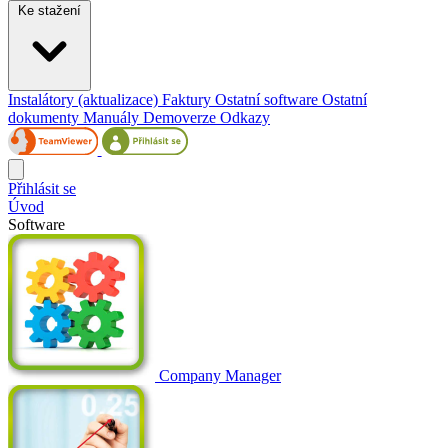
Ke stažení
Instalátory (aktualizace)
Faktury
Ostatní software
Ostatní
dokumenty
Manuály
Demoverze
Odkazy
Přihlásit se
Úvod
Software
Company Manager