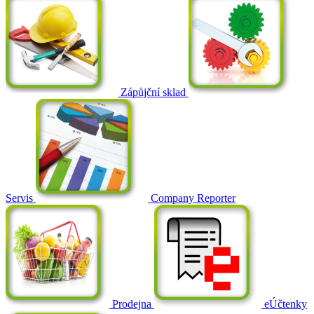
Zápůjční sklad
Servis
Company Reporter
Prodejna
eÚčtenky