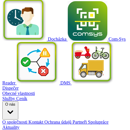
Docházka
Com-Sys
Reader
DMS
Dispečer
Obecné vlastnosti
Služby
Ceník
O nás
O společnosti
Kontakt
Ochrana údajů
Partneři
Spolupráce
Aktuality