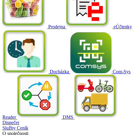
Prodejna
eÚčtenky
Docházka
Com-Sys
Reader
DMS
Dispečer
Služby
Ceník
O společnosti