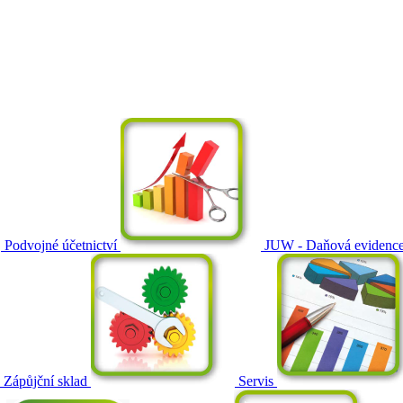
Podvojné účetnictví
JUW - Daňová evidenc
Zápůjční sklad
Servis