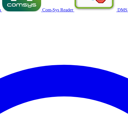
a
Com-Sys Reader
DMS