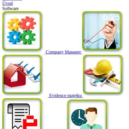
Úvod
Software
Company Manager
Evidence majetku