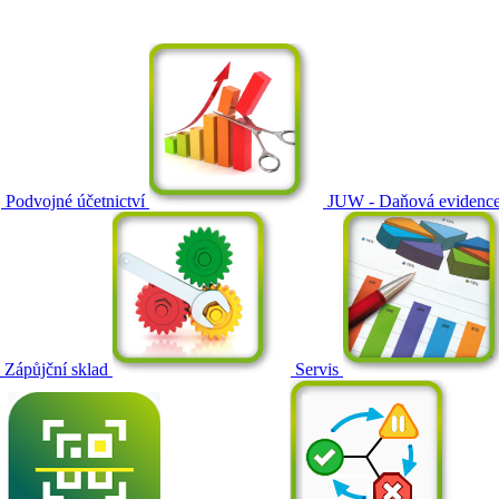
Podvojné účetnictví
JUW - Daňová evidenc
Zápůjční sklad
Servis