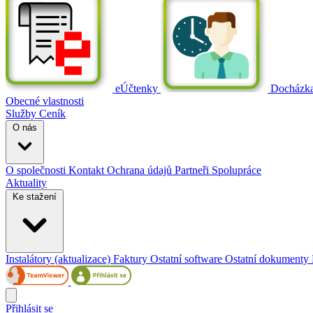
eÚčtenky
Docházk
Obecné vlastnosti
Služby
Ceník
O nás
O společnosti
Kontakt
Ochrana údajů
Partneři
Spolupráce
Aktuality
Ke stažení
Instalátory (aktualizace)
Faktury
Ostatní software
Ostatní dokumenty
Přihlásit se