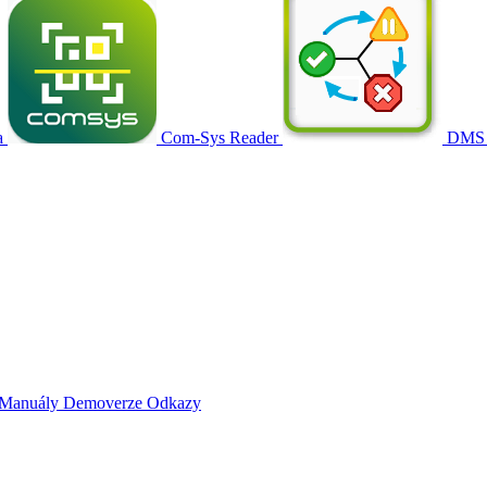
a
Com-Sys Reader
DMS
Manuály
Demoverze
Odkazy