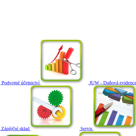
Podvojné účetnictví
JUW - Daňová evidenc
Zápůjční sklad
Servis