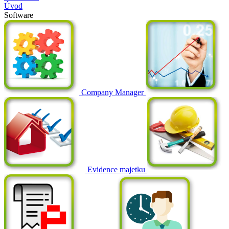
Úvod
Software
Company Manager
Evidence majetku