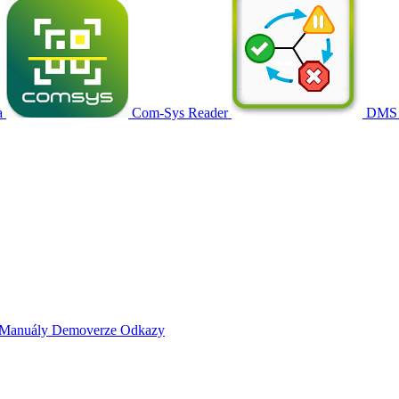
a
Com-Sys Reader
DMS
Manuály
Demoverze
Odkazy