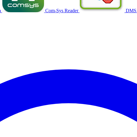
a
Com-Sys Reader
DMS