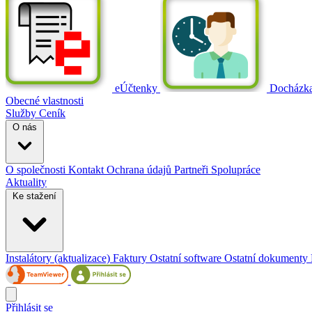
eÚčtenky
Docházk
Obecné vlastnosti
Služby
Ceník
O nás
O společnosti
Kontakt
Ochrana údajů
Partneři
Spolupráce
Aktuality
Ke stažení
Instalátory (aktualizace)
Faktury
Ostatní software
Ostatní dokumenty
Přihlásit se