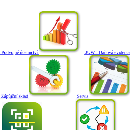
Podvojné účetnictví
JUW - Daňová evidenc
Zápůjční sklad
Servis