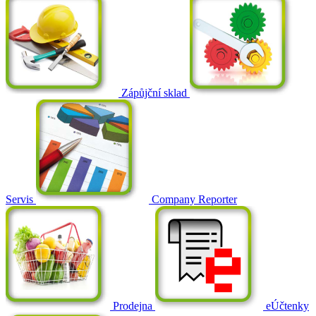
Zápůjční sklad
Servis
Company Reporter
Prodejna
eÚčtenky