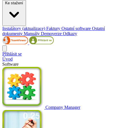
Ke stažení
Instalátory (aktualizace)
Faktury
Ostatní software
Ostatní
dokumenty
Manuály
Demoverze
Odkazy
Přihlásit se
Úvod
Software
Company Manager