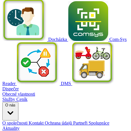
Docházka
Com-Sys
Reader
DMS
Dispečer
Obecné vlastnosti
Služby
Ceník
O nás
O společnosti
Kontakt
Ochrana údajů
Partneři
Spolupráce
Aktuality