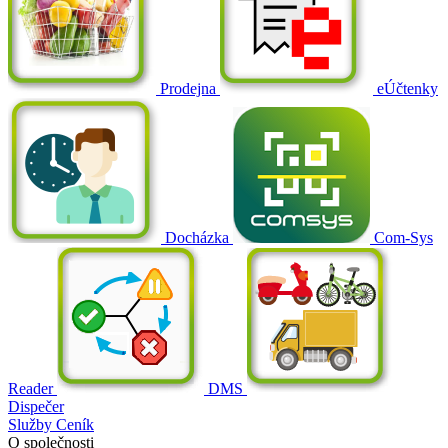
Prodejna
eÚčtenky
Docházka
Com-Sys
Reader
DMS
Dispečer
Služby
Ceník
O společnosti