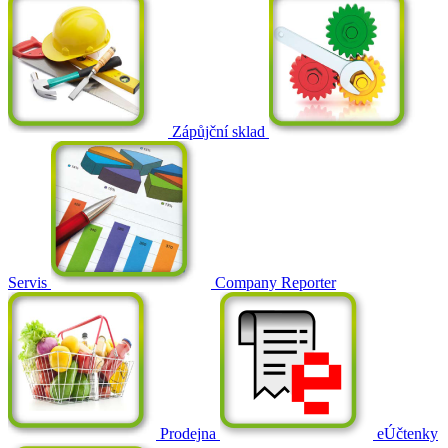
Zápůjční sklad
Servis
Company Reporter
Prodejna
eÚčtenky