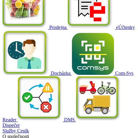
Prodejna
eÚčtenky
Docházka
Com-Sys
Reader
DMS
Dispečer
Služby
Ceník
O společnosti