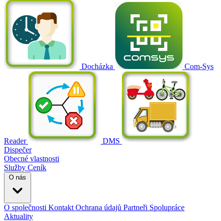
Docházka
Com-Sys
Reader
DMS
Dispečer
Obecné vlastnosti
Služby
Ceník
O nás
O společnosti
Kontakt
Ochrana údajů
Partneři
Spolupráce
Aktuality