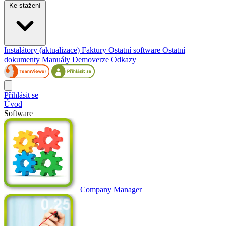
Ke stažení
Instalátory (aktualizace)
Faktury
Ostatní software
Ostatní
dokumenty
Manuály
Demoverze
Odkazy
Přihlásit se
Úvod
Software
Company Manager