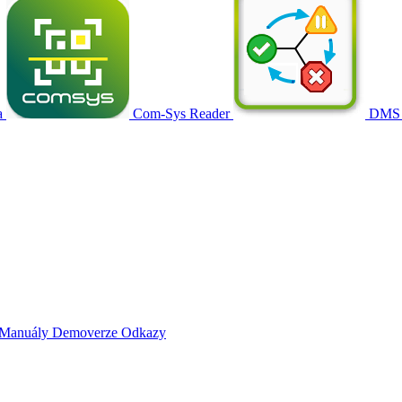
a
Com-Sys Reader
DMS
Manuály
Demoverze
Odkazy