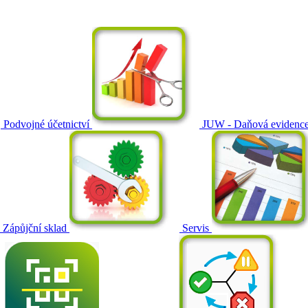
Podvojné účetnictví
JUW - Daňová evidenc
Zápůjční sklad
Servis