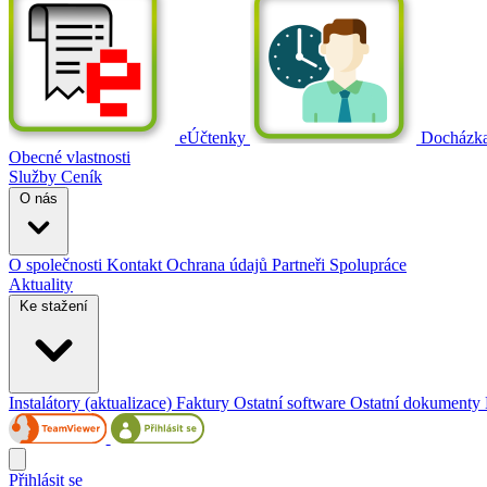
eÚčtenky
Docházk
Obecné vlastnosti
Služby
Ceník
O nás
O společnosti
Kontakt
Ochrana údajů
Partneři
Spolupráce
Aktuality
Ke stažení
Instalátory (aktualizace)
Faktury
Ostatní software
Ostatní dokumenty
Přihlásit se