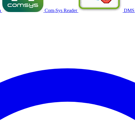
a
Com-Sys Reader
DMS