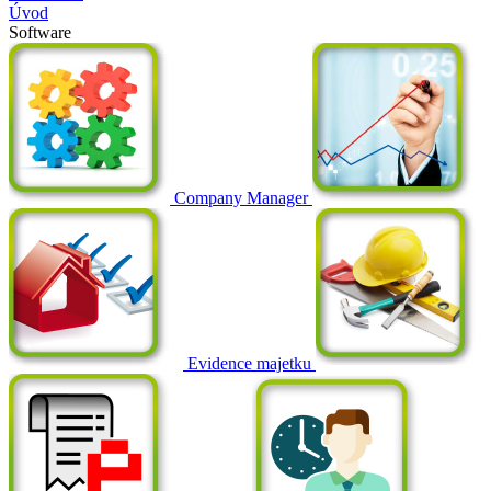
Úvod
Software
Company Manager
Evidence majetku