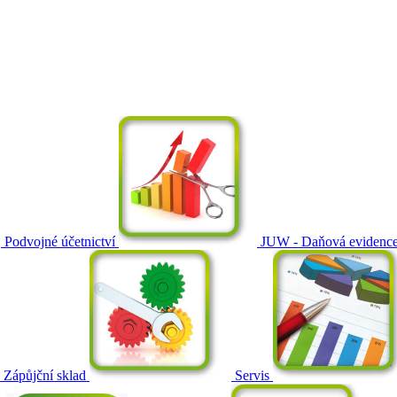
Podvojné účetnictví
JUW - Daňová evidenc
Zápůjční sklad
Servis