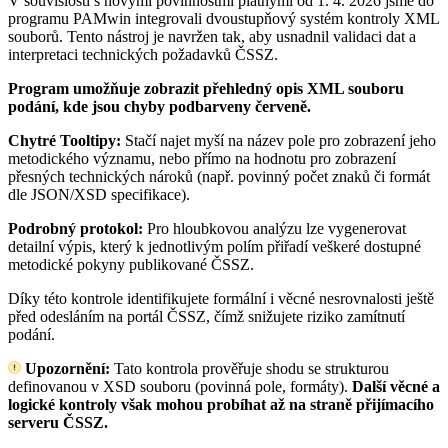
V souvislosti s novými povinnostmi platnými od 1. 4. 2026 jsme do
programu PAMwin integrovali dvoustupňový systém kontroly XML
souborů. Tento nástroj je navržen tak, aby usnadnil validaci dat a
interpretaci technických požadavků ČSSZ.
Program umožňuje zobrazit přehledný opis XML souboru
podání, kde jsou chyby podbarveny červeně.
Chytré Tooltipy:
Stačí najet myší na název pole pro zobrazení jeho
metodického významu, nebo přímo na hodnotu pro zobrazení
přesných technických nároků (např. povinný počet znaků či formát
dle JSON/XSD specifikace).
Podrobný protokol:
Pro hloubkovou analýzu lze vygenerovat
detailní výpis, který k jednotlivým polím přiřadí veškeré dostupné
metodické pokyny publikované ČSSZ.
Díky této kontrole identifikujete formální i věcné nesrovnalosti ještě
před odesláním na portál ČSSZ, čímž snižujete riziko zamítnutí
podání.
Upozornění:
Tato kontrola prověřuje shodu se strukturou
definovanou v XSD souboru (povinná pole, formáty).
Další věcné a
logické kontroly však mohou probíhat až na straně přijímacího
serveru ČSSZ.