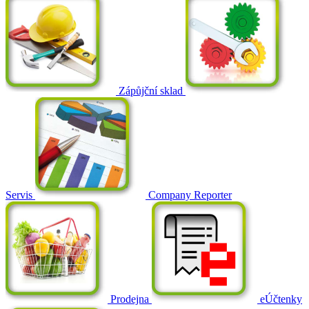
Zápůjční sklad
Servis
Company Reporter
Prodejna
eÚčtenky