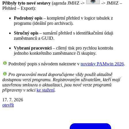
Přibyly tyto nové sestavy
(agenda JMHZ ->
-> JMHZ –
Přehled – Export):
Podrobný opis
– kompletní přehled v logice tabulek z
programu (ideální pro archivaci).
Stručný opis
– sumární přehled s identifikačními údaji
zaměstnanců a GUID.
Vybraní pracovníci
– cílený tisk pro rychlou kontrolu
jednoho konkrétního zaměstnance či skupiny.
Podrobný popis s návodem naleznete v
novinky PAMwin 2026
.
Pro zpracování mezd doporučujeme vždy použít aktuálně
dostupnou verzi programu. Registrovaným uživatelům, kteří mají
uzavřenou smlouvu o aktualizaci, jsou nové verze programů
připraveny v sekci
ke stažení
.
17. 7. 2026
otevřít