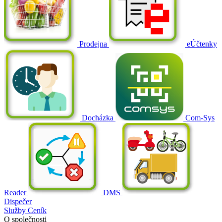
Prodejna
eÚčtenky
Docházka
Com-Sys
Reader
DMS
Dispečer
Služby
Ceník
O společnosti