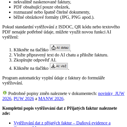
nekvalitně naskenované faktury,
PDF obsahující pouze obrázek,
rozmazané nebo špatně čitelné dokumenty,
běžné obrázkové formáty (JPG, PNG apod.).
Pokud standardní vytěžování z ISDOC, QR kódu nebo textového
PDF nenajde potřebné údaje, můžete využít novou funkci AI
vytěžení:
Klikněte na tlačítko
.
Vložte připravený text do AI chatu a přiložte fakturu.
Zkopírujte odpověď AI.
Klikněte na tlačítko
.
Program automaticky vyplní údaje z faktury do formuláře
vytěžování.
Podrobné popisy změn naleznete v dokumentech:
novinky_JUW
2026
,
PUW 2026
a
MANW 2026
.
Kompletni popis vytěžování dat z Přijatých faktur naleznete
zde:
Vytěžování dat z přijatých faktur – Daňová evidence a