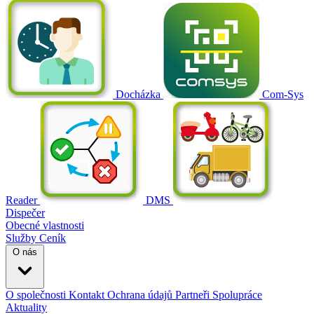
Docházka
Com-Sys
Reader
DMS
Dispečer
Obecné vlastnosti
Služby
Ceník
O nás
O společnosti
Kontakt
Ochrana údajů
Partneři
Spolupráce
Aktuality