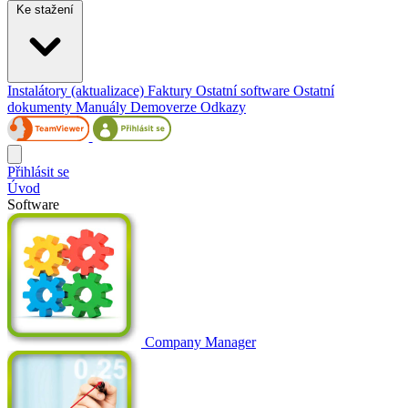
Ke stažení
Instalátory (aktualizace)
Faktury
Ostatní software
Ostatní
dokumenty
Manuály
Demoverze
Odkazy
Přihlásit se
Úvod
Software
Company Manager