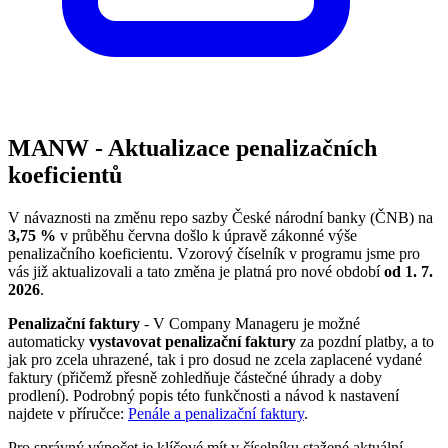
MANW - Aktualizace penalizačních
koeficientů
V návaznosti na změnu repo sazby České národní banky (ČNB) na
3,75 %
v průběhu června došlo k úpravě zákonné výše
penalizačního koeficientu. Vzorový číselník v programu jsme pro
vás již aktualizovali a tato změna je platná pro nové období
od 1. 7.
2026
.
Penalizační faktury
- V Company Manageru je možné
automaticky
vystavovat penalizační faktury
za pozdní platby, a to
jak pro zcela uhrazené, tak i pro dosud ne zcela zaplacené vydané
faktury (přičemž přesně zohledňuje částečné úhrady a doby
prodlení). Podrobný popis této funkčnosti a návod k nastavení
najdete v příručce:
Penále a penalizační faktury
.
Pro správný výpočet je klíčové mít v číselníku stažené aktuální