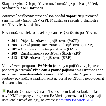
Skupina vybraných pojišťoven nově umožňuje podávat přehledy a
oznámení v
XML formátu
.
Zdravotní pojišťovny tento způsob podání
doporučují
, nicméně
starší formáty (např. CSV či PDF) zůstávají i nadále v platnosti a
pojišťovny je stále přijímají.
Nová možnost elektronického podání se týká těchto pojišťoven:
201
– Vojenská zdravotní pojišťovna (VoZP)
205
– Česká průmyslová zdravotní pojišťovna (ČPZP)
207
– Oborová zdravotní pojišťovna (OZP)
209
– Zaměstnanecká pojišťovna Škoda (ZPŠ)
213
– RBP, zdravotní pojišťovna (RBP)
V nové verzi programu
PAMwin
je pro tyto pojišťovny připravena
podpora generování
Přehledu o platbě pojistného
a
Hromadného
oznámení zaměstnavatele
v novém XML formátu. Vygenerované
soubory pak můžete snadno načíst na portál pojišťovny nebo odeslat
datovou schránkou.
Podrobný obrázkový manuál s postupem krok za krokem, jak
nové XML exporty v programu PAMwin generovat a jak vypadají
upravené tiskové dialogy, naleznete v
novinky PAMwin 2026
.