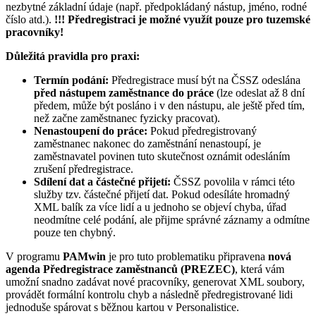
nezbytné základní údaje (např. předpokládaný nástup, jméno, rodné
číslo atd.).
!!! Předregistraci je možné využít pouze pro tuzemské
pracovníky!
Důležitá pravidla pro praxi:
Termín podání:
Předregistrace musí být na ČSSZ odeslána
před nástupem zaměstnance do práce
(lze odeslat až 8 dní
předem, může být posláno i v den nástupu, ale ještě před tím,
než začne zaměstnanec fyzicky pracovat).
Nenastoupení do práce:
Pokud předregistrovaný
zaměstnanec nakonec do zaměstnání nenastoupí, je
zaměstnavatel povinen tuto skutečnost oznámit odesláním
zrušení předregistrace.
Sdílení dat a částečné přijetí:
ČSSZ povolila v rámci této
služby tzv. částečné přijetí dat. Pokud odesíláte hromadný
XML balík za více lidí a u jednoho se objeví chyba, úřad
neodmítne celé podání, ale přijme správné záznamy a odmítne
pouze ten chybný.
V programu
PAMwin
je pro tuto problematiku připravena
nová
agenda Předregistrace zaměstnanců (PREZEC)
, která vám
umožní snadno zadávat nové pracovníky, generovat XML soubory,
provádět formální kontrolu chyb a následně předregistrované lidi
jednoduše spárovat s běžnou kartou v Personalistice.